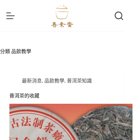
跳
至
主
要
內
容
分類
品飲教學
最新消息
,
品飲教學
,
普洱茶知識
普洱茶的收藏