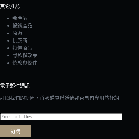
其它推薦
新產品
暢銷產品
原廠
供應商
特價商品
隱私權政策
條款與條件
電子郵件通訊
訂閱我們的新聞，首次購買贈送倚邦茶馬司專用蓋杯組
E
m
a
訂閱
i
l