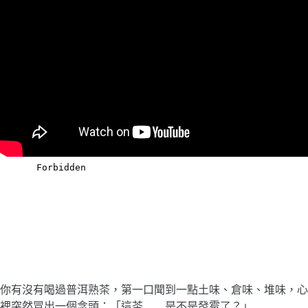
你有沒有喝過普洱熟茶，第一口聞到一點土味、倉味、堆味，心
裡突然冒出一個念頭：「這茶……是不是發霉了？」