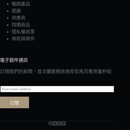
暢銷產品
原廠
供應商
特價商品
隱私權政策
條款與條件
電子郵件通訊
訂閱我們的新聞，首次購買贈送倚邦茶馬司專用蓋杯組
E
m
a
訂閱
i
l
*