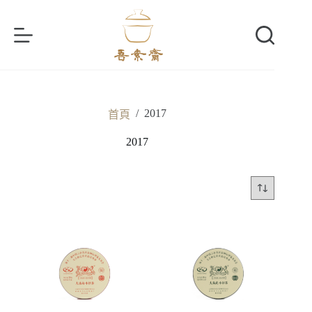
跳
至
主
要
內
容
/
2017
首頁
2017