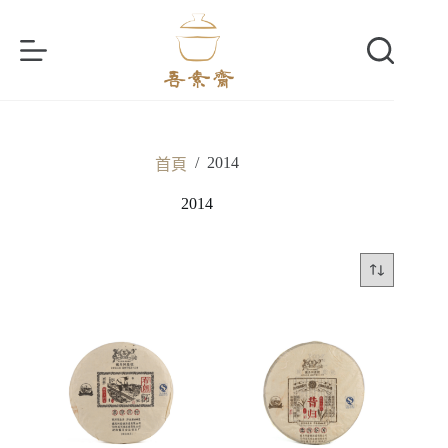
跳
至
主
要
內
容
/
2014
首頁
2014