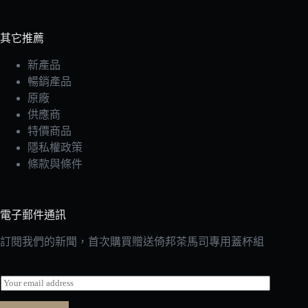
其它推薦
新產品
暢銷產品
原廠
供應商
特價商品
隱私權政策
條款與條件
電子郵件通訊
訂閱我們的新聞，首次購買贈送倚邦茶馬司專用蓋杯組
E
m
a