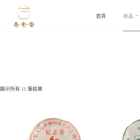
跳
至
首頁
商品
主
要
內
容
顯示所有 11 筆結果