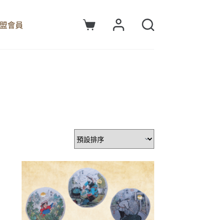
盟會員
購
物
車