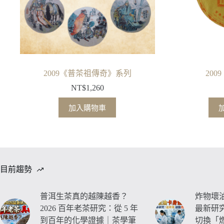
2009《普茶祖傳奇》系列
20
NT$
1,260
加入購物車
目前趨勢
普洱生茶真的越陳越香？
炸物壞油
2026 百年老茶研究：從 5 年
最新研
到百年的化學證據｜茶學筆
切換「