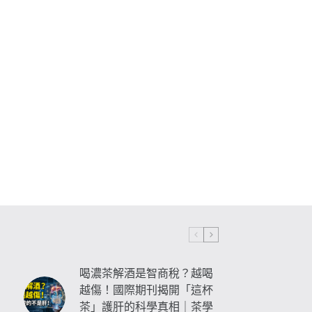
喝濃茶解酒是智商稅？越喝
越傷！國際期刊揭開「這杯
茶」護肝的科學真相｜茶學