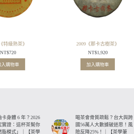
09《特級熟茶》
2009《那卡古樹茶》
NT$
720
NT$
1,920
加入購物車
加入購物車
卡身體 6 年？2026
喝茶會骨質疏鬆？台大與跨
究實證：這杯茶幫你
國56萬人大數據破迷思！風
燃脂模式」｜【茶學
險反降25%！｜【茶學筆