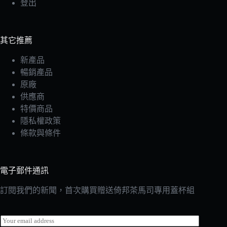
登出
其它推薦
新產品
暢銷產品
原廠
供應商
特價商品
隱私權政策
條款與條件
電子郵件通訊
訂閱我們的新聞，首次購買贈送倚邦茶馬司專用蓋杯組
E