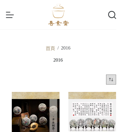
跳
至
主
要
內
容
/
2016
首頁
2016