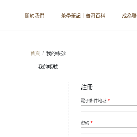
關於我們
茶學筆記｜普洱百科
成為聯
/
首頁
我的帳號
我的帳號
註冊
必
電子郵件地址
*
填
必
密碼
*
填