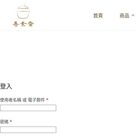
跳
至
首頁
商品
主
要
內
容
登入
必
使用者名稱 或 電子郵件
*
填
必
密碼
*
填