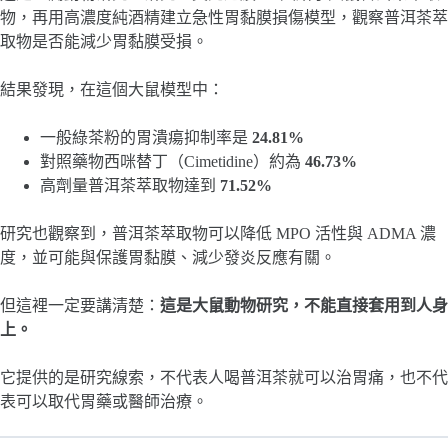
物，再用高濃度純酒精建立急性胃黏膜損傷模型，觀察普洱茶萃
取物是否能減少胃黏膜受損。
結果發現，在這個大鼠模型中：
一般綠茶粉的胃潰瘍抑制率是
24.81%
對照藥物西咪替丁（Cimetidine）約為
46.73%
高劑量普洱茶萃取物達到
71.52%
研究也觀察到，普洱茶萃取物可以降低 MPO 活性與 ADMA 濃
度，並可能與保護胃黏膜、減少發炎反應有關。
但這裡一定要講清楚：
這是大鼠動物研究，不能直接套用到人身
上。
它提供的是研究線索，不代表人喝普洱茶就可以治胃痛，也不代
表可以取代胃藥或醫師治療。