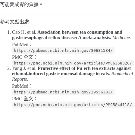
可能變成胃的負擔。
參考文獻出處
Cao H. et al.
Association between tea consumption and
gastroesophageal reflux disease: A meta-analysis.
Medicine
.
PubMed：
https://pubmed.ncbi.nlm.nih.gov/30681584/
PMC 全文：
https://pmc.ncbi.nlm.nih.gov/articles/PMC6358326/
Yang J. et al.
Protective effect of Pu-erh tea extracts against
ethanol-induced gastric mucosal damage in rats.
Biomedical
Reports
.
PubMed：
https://pubmed.ncbi.nlm.nih.gov/29556381/
PMC 全文：
https://pmc.ncbi.nlm.nih.gov/articles/PMC5844118/