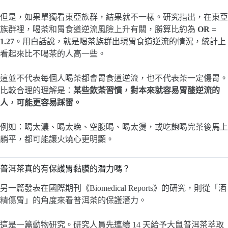
但是，如果單獨看東亞族群，結果就不一樣。研究指出，在東亞
族群裡，喝茶和胃食道逆流風險上升有關，勝算比約為
OR =
1.27
。用白話說，就是喝茶族群出現胃食道逆流的情況，統計上
看起來比不喝茶的人高一些。
這並不代表每個人喝茶都會胃食道逆流，也不代表茶一定傷胃。
比較合理的理解是：
某些飲茶習慣，對本來就容易胃酸逆流的
人，可能更容易踩雷。
例如：喝太濃、喝太晚、空腹喝、喝太燙，或吃飽喝完茶後馬上
躺平，都可能讓火燒心更明顯。
普洱茶真的有保護胃黏膜的潛力嗎？
另一篇發表在國際期刊《Biomedical Reports》的研究，則從「酒
精傷胃」的角度來看普洱茶的保護潛力。
這是一篇動物研究。研究人員先連續 14 天給予大鼠普洱茶萃取