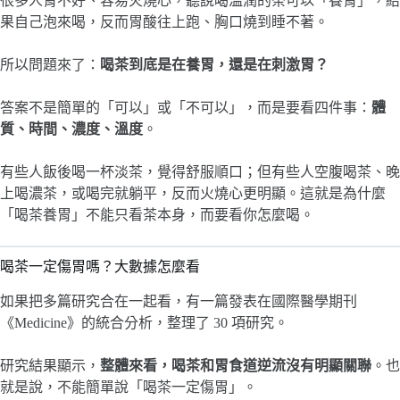
很多人胃不好、容易火燒心，聽說喝溫潤的茶可以「養胃」，結
果自己泡來喝，反而胃酸往上跑、胸口燒到睡不著。
所以問題來了：
喝茶到底是在養胃，還是在刺激胃？
答案不是簡單的「可以」或「不可以」，而是要看四件事：
體
質、時間、濃度、溫度
。
有些人飯後喝一杯淡茶，覺得舒服順口；但有些人空腹喝茶、晚
上喝濃茶，或喝完就躺平，反而火燒心更明顯。這就是為什麼
「喝茶養胃」不能只看茶本身，而要看你怎麼喝。
喝茶一定傷胃嗎？大數據怎麼看
如果把多篇研究合在一起看，有一篇發表在國際醫學期刊
《Medicine》的統合分析，整理了 30 項研究。
研究結果顯示，
整體來看，喝茶和胃食道逆流沒有明顯關聯
。也
就是說，不能簡單說「喝茶一定傷胃」。