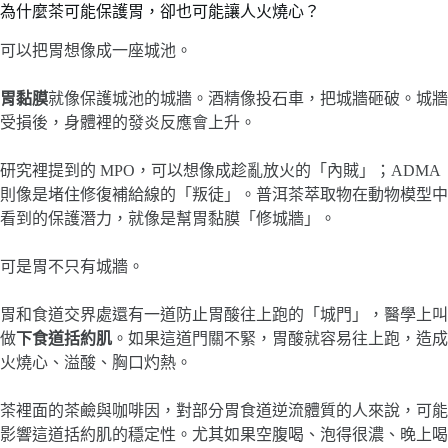
為什麼茶可能保護胃，卻也可能讓人火燒心？
可以把胃想像成一座城池。
胃黏膜
就像保護城池的城牆。酒精像投石車，把城牆砸破。城牆
受損後，身體裡的發炎反應會上升。
研究裡提到的 MPO，可以想像成趁亂放火的「內賊」；ADMA
則像是堵住修復補給線的「叛徒」。普洱茶萃取物在動物模型中
看到的保護潛力，就像是幫胃黏膜「修城牆」。
可是胃不只有城牆。
胃和食道交界處還有一道防止胃酸往上跑的「城門」，醫學上叫
做
下食道括約肌
。如果這道門關不緊，胃酸就容易往上跑，造成
火燒心、溢酸、胸口灼熱。
茶裡面的茶鹼與咖啡因，對部分胃食道逆流體質的人來說，可能
影響這道括約肌的穩定性。尤其如果空腹喝、泡得很濃、晚上喝