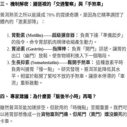
三、 機制解密：腸道裡的「交通警察」與「手煞車」
普洱熟茶之所以能達成 78% 的提速奇蹟，是因為它精準調控了
體內的「激素部隊」：
胃動素 (Motilin)——超級擴音器：
負責下達「準備起步」
的指令，命令胃部肌肉規律收縮產生動力。
胃泌素 (Gastrin)——指揮棒：
負責「開門」訊號，讓胃的
出口（幽門）放鬆，使食物順利進入下一個階段。
生長抑素 (Somatostatin)——鬆開手煞車：
這種激素平時
負責叫腸胃「慢一點」。研究發現，普洱茶能降低其水
平，相當於鬆開了緊咬不放的手煞車，讓原本停滯的「車
流」重新啟動。
四、 專家建議：為什麼要「飯後半小時」再喝？
雖然普洱茶能加速排空，但飲用的「時機點」至關重要。我們可
以將胃部想像成一台
貨物塞到門邊、但尾門（賁門）還沒鎖死
的
卡車。