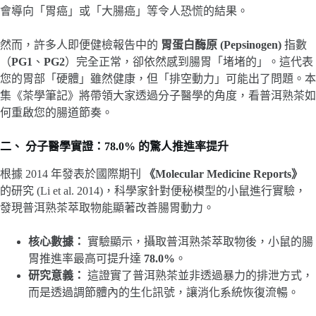
會導向「胃癌」或「大腸癌」等令人恐慌的結果。
然而，許多人即便健檢報告中的
胃蛋白酶原 (Pepsinogen)
指數
（
PG1
、
PG2
）完全正常，卻依然感到腸胃「堵堵的」。這代表
您的胃部「硬體」雖然健康，但「排空動力」可能出了問題。本
集《茶學筆記》將帶領大家透過分子醫學的角度，看普洱熟茶如
何重啟您的腸道節奏。
二、 分子醫學實證：78.0% 的驚人推進率提升
根據 2014 年發表於國際期刊
《Molecular Medicine Reports》
的研究 (Li et al. 2014)，科學家針對便秘模型的小鼠進行實驗，
發現普洱熟茶萃取物能顯著改善腸胃動力。
核心數據：
實驗顯示，攝取普洱熟茶萃取物後，小鼠的腸
胃推進率最高可提升達
78.0%
。
研究意義：
這證實了普洱熟茶並非透過暴力的排泄方式，
而是透過調節體內的生化訊號，讓消化系統恢復流暢。