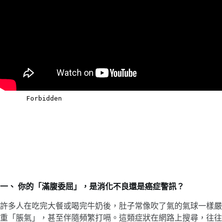
一、 你的「滿腹委屈」，是消化不良還是癌症警訊？
許多人在吃完大餐或喝完牛奶後，肚子常像吹了氣的氣球一樣嚴
重「脹氣」，甚至伴隨頻繁打嗝。這類症狀在網路上搜尋，往往