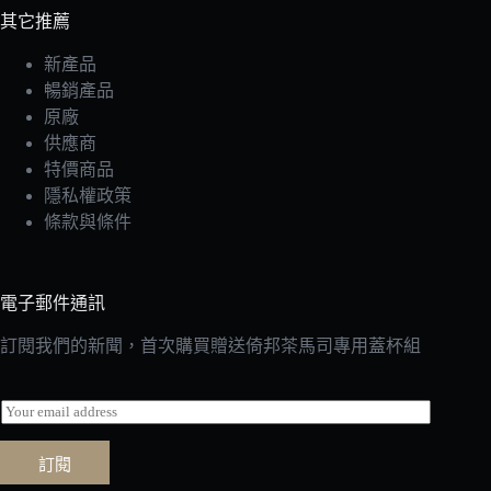
其它推薦
新產品
暢銷產品
原廠
供應商
特價商品
隱私權政策
條款與條件
電子郵件通訊
訂閱我們的新聞，首次購買贈送倚邦茶馬司專用蓋杯組
E
m
a
訂閱
i
l