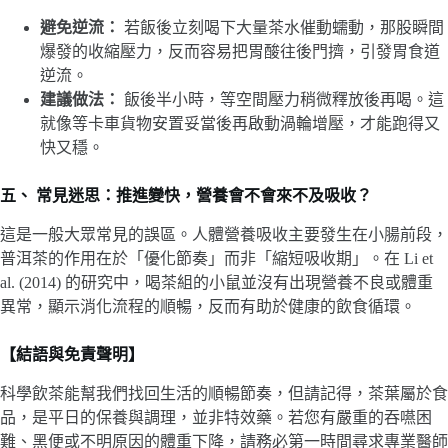
避免逆流：
若飯後立刻喝下大量茶水催動蠕動，那股瞬間
爆發的收縮壓力，反而容易把胃酸往後門擠，引發胃食道
逆流。
建議做法：
飯後半小時，等空間壓力稍微釋放後再喝。這
就像等卡車貨物安置妥當後再啟動渦輪增壓，才能跑得又
快又穩。
五、 常見迷思：推進變快，營養會不會來不及吸收？
這是一般大眾常見的誤區。人體營養吸收主要發生在小腸前段，
普洱茶的作用在於「優化節奏」而非「縮短吸收期」。在 Li et
al. (2014) 的研究中，喝茶組的小鼠並沒有出現營養不良或體重
異常，顯示消化流程的順暢，反而有助於健康的飲食循環。
【結語與免責聲明】
科學飲茶能幫我們找回生活的順暢節奏，但請記得，茶葉屬於食
品，是平日的保養與調理，並非特效藥。若您有嚴重的吞嚥困
難、黑便或不明原因的體重下降，請務必第一時間尋求專業醫師