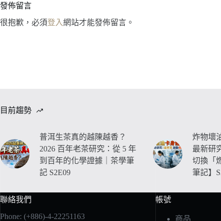
發佈留言
很抱歉，必須
登入
網站才能發佈留言。
目前趨勢
普洱生茶真的越陳越香？
炸物壞油
2026 百年老茶研究：從 5 年
最新研
到百年的化學證據｜茶學筆
切換「
記 S2E09
筆記】S2
聯絡我們
帳號
Phone: (+886)-4-22251163
商品