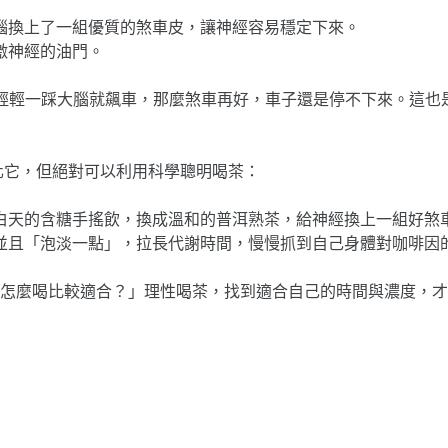
腦換上了一組優質的煞車皮，讓神經容易穩定下來。
激神經的油門。
vity），油門輕輕一踩大腦就飆車，那麼煞車再好，車子還是停不下
化它，但絕對可以利用科學聰明喝茶：
白天的含糖手搖飲，換成溫和的普洱熟茶，給神經換上一組好煞
並且「泡淡一點」，拉長代謝時間，慢慢抓到自己身體對咖啡因
怎麼喝比較適合？」理性喝茶，找到適合自己的時間與濃度，才