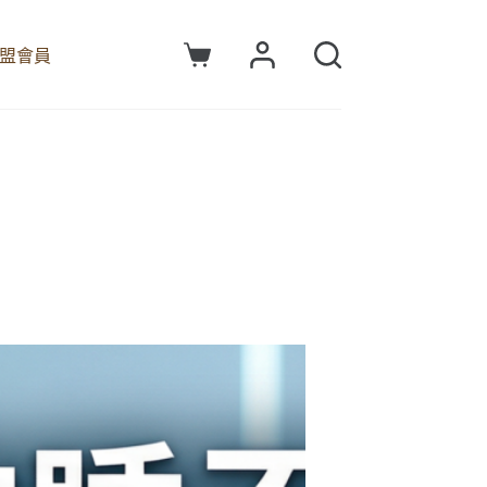
盟會員
購
物
車