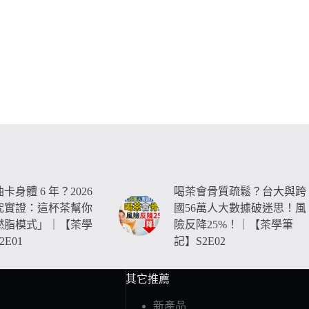
卡身體 6 年？2026
喝茶會骨質疏鬆？台大與跨
究實證：這杯茶幫你
國56萬人大數據破迷思！風
燃脂模式」｜【茶學
險反降25%！｜【茶學筆
E01
記】S2E02
其它推薦
新產品