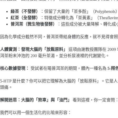
綠茶（不發酵）
：保留了大量的「茶多酚」（Polyphenols
紅茶（全發酵）
：特徵成分轉化為「茶黃素」（Theaflavins
普洱茶（微生物後發酵）
：這些成分被大量降解、轉化成小分子的
因為化學成分截然不同，普洱茶帶給身體的反應，就不見得會照
人體實測：發現大腦的「放鬆原料」
這項由謝教授團隊在 2009 
洱茶粉末沖泡的 200 毫升茶湯，並分析尿液裡的代謝變化。
核心數據發現：
受試者在喝普洱茶的期間，體內一種名為
5-羥色
5-HTP 是什麼？你可以把它理解為大腦的「放鬆原料」。它是
頭痛。
解開迷思：大腦的「煞車」與「油門」
看到這裡，你一定會問
我們可以用一個生活化的比喻來形容：