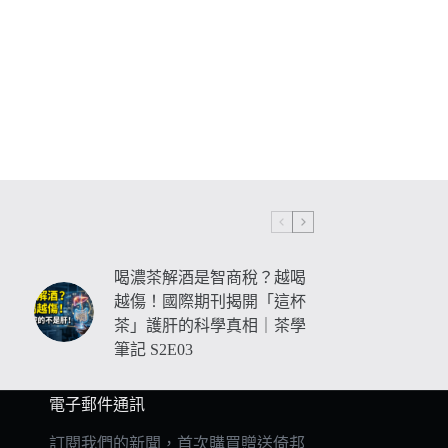
喝濃茶解酒是智商稅？越喝
越傷！國際期刊揭開「這杯
茶」護肝的科學真相｜茶學
筆記 S2E03
電子郵件通訊
訂閱我們的新聞，首次購買贈送倚邦