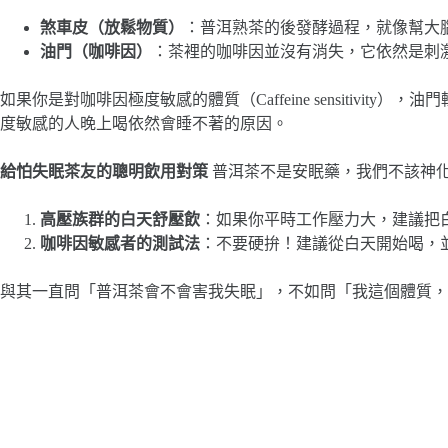
煞車皮（放鬆物質）
：普洱熟茶的後發酵過程，就像幫大
油門（咖啡因）
：茶裡的咖啡因並沒有消失，它依然是刺
如果你是對咖啡因極度敏感的體質（Caffeine sensiti
度敏感的人晚上喝依然會睡不著的原因。
給怕失眠茶友的聰明飲用對策
普洱茶不是安眠藥，我們不該神
高壓族群的白天舒壓飲
：如果你平時工作壓力大，建議把
咖啡因敏感者的測試法
：不要硬拚！建議從白天開始喝，
與其一直問「普洱茶會不會害我失眠」，不如問「我這個體質，