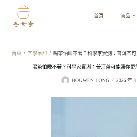
跳
至
首頁
商品
主
要
內
容
/
/
首頁
茶學筆記
喝茶怕睡不著？科學家實測：普洱茶可能
喝茶怕睡不著？科學家實測：普洱茶可能讓你更放
HOUWEN-LONG
2026 年 3