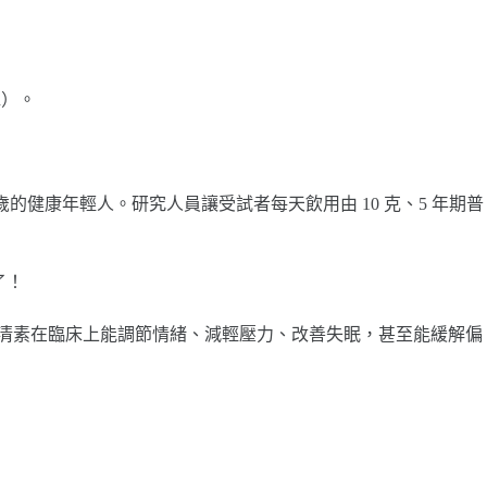
n）。
 25 歲的健康年輕人。研究人員讓受試者每天飲用由 10 克、5 年期普
了！
物。血清素在臨床上能調節情緒、減輕壓力、改善失眠，甚至能緩解偏