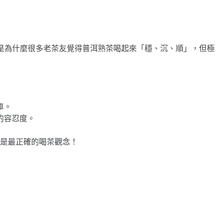
來。這也是為什麼很多老茶友覺得普洱熟茶喝起來「穩、沉、順」，但極
車。
的容忍度。
是最正確的喝茶觀念！