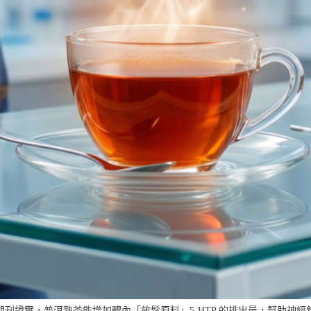
期刊證實，普洱熟茶能增加體內「放鬆原料」5-HTP 的排出量，幫助神經