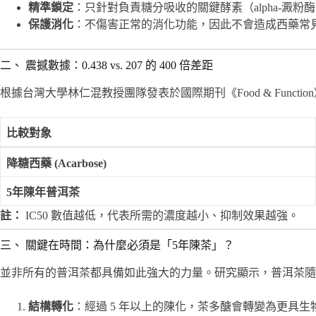
精準鎖定
：只針對負責糖分吸收的關鍵酵素（alpha-澱粉
保護消化
：不傷害正常的消化功能，因此不會造成西藥常
二、 震撼數據：0.438 vs. 207 的 400 倍差距
根據台灣大學林仁混教授團隊發表於國際期刊《Food & Func
比較對象
降糖西藥 (Acarbose)
5年陳年普洱茶
註：
IC50 數值越低，代表所需的濃度越小、抑制效果越強。
三、 關鍵在時間：為什麼必須是「5年陳茶」？
並非所有的普洱茶都具備如此強大的力量。研究顯示，普洱茶隨
結構轉化
：經過 5 年以上的陳化，茶多醣會轉變為更具