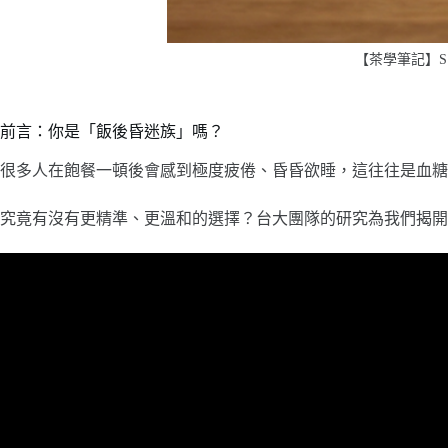
【茶學筆記】S
前言：你是「飯後昏迷族」嗎？
很多人在飽餐一頓後會感到極度疲倦、昏昏欲睡，這往往是血糖大幅
究竟有沒有更精準、更溫和的選擇？台大團隊的研究為我們揭開