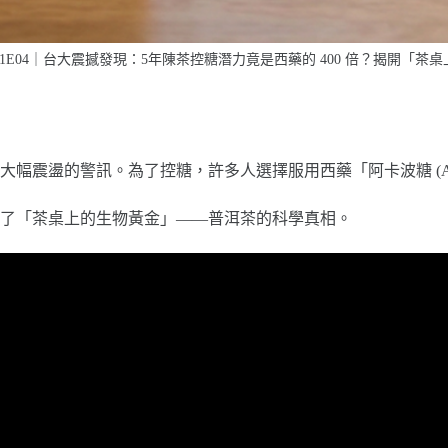
1E04｜台大震撼發現：5年陳茶控糖潛力竟是西藥的 400 倍？揭開「茶
震盪的警訊。為了控糖，許多人選擇服用西藥「阿卡波糖 (Aca
了「茶桌上的生物黃金」——普洱茶的科學真相。