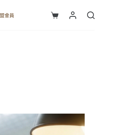
盟會員
購
物
車