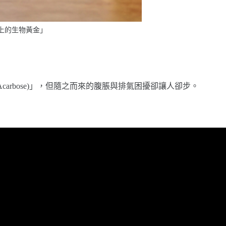
桌上的生物黃金」
rbose)」，但隨之而來的腹脹與排氣困擾卻讓人卻步。