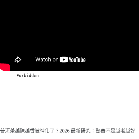
普洱茶越陳越香被神化了？2026 最新研究：熟普不是越老越好