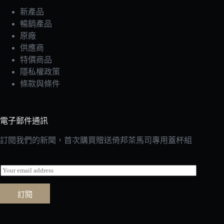
新產品
暢銷產品
原廠
供應商
特價商品
隱私權政策
條款與條件
電子郵件通訊
訂閱我們的新聞，首次購買贈送倚邦茶馬司專用蓋杯組
E
m
a
訂閱
i
l
*