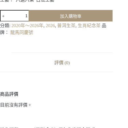
2026《馬
加入購物車
到
成
分類:
2020年～2026年
,
2026
,
普洱生茶
,
生肖紀念茶
品
功》
牌：
龍馬同慶號
馬
年
生
肖
紀
評價 (0)
念
餅
(生)
數
量
商品評價
目前沒有評價。