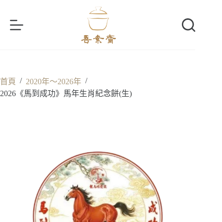
跳
至
主
要
內
容
/
/
首頁
2020年～2026年
2026《馬到成功》馬年生肖紀念餅(生)