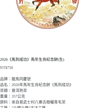
2026《馬到成功》馬年生肖紀念餅(生)
NT$
750
品牌：龍馬同慶號
品名：2026年馬年生肖紀念餅《馬到成功》
茶類：普洱熟茶
重量：357公克
原料：來自易武七村八寨古樹曬青毛茶
工藝：”六選六棄”古法工藝