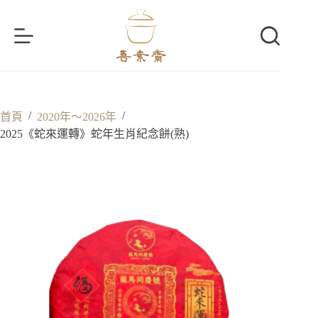
跳
至
主
要
內
容
/
/
首頁
2020年～2026年
2025《蛇來運轉》蛇年生肖紀念餅(熟)