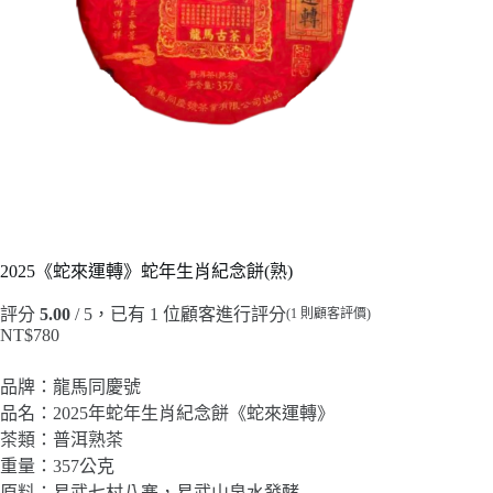
2025《蛇來運轉》蛇年生肖紀念餅(熟)
評分
5.00
/ 5，已有
1
位顧客進行評分
(
1
則顧客評價)
NT$
780
品牌：龍馬同慶號
品名：2025年蛇年生肖紀念餅《蛇來運轉》
茶類：普洱熟茶
重量：357公克
原料：易武七村八寨，易武山泉水發酵