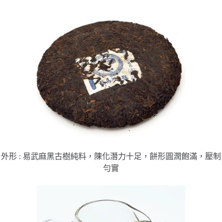
外形 : 易武麻黑古樹純料，陳化潛力十足，餅形圓潤飽滿，壓制
勻實