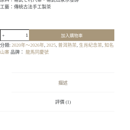
工藝：傳統古法手工製茶
2025《蛇
加入購物車
來
運
分類:
2020年～2026年
,
2025
,
普洱熟茶
,
生肖紀念茶
,
知名
轉》
山寨
品牌：
龍馬同慶號
蛇
年
生
肖
紀
描述
念
餅
(熟)
評價 (1)
數
量