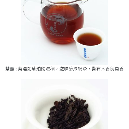
茶韻 : 茶湯如琥珀般濃稠，滋味醇厚綿滑，帶有木香與棗香