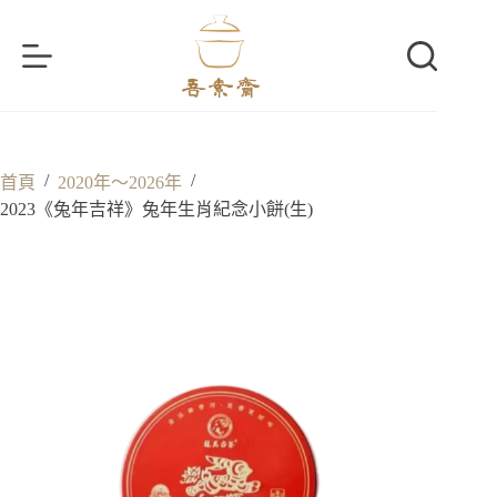
跳
至
主
要
內
容
/
/
首頁
2020年～2026年
2023《兔年吉祥》兔年生肖紀念小餅(生)