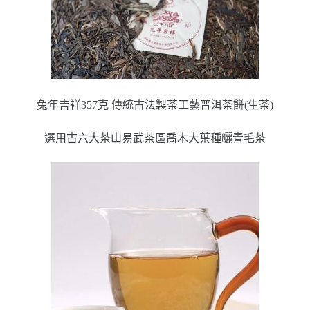
兔年吉祥357克 傳統古法製茶工藝普洱茶餅(生茶)
選用古六大茶山易武茶區喬木大葉種曬青毛茶