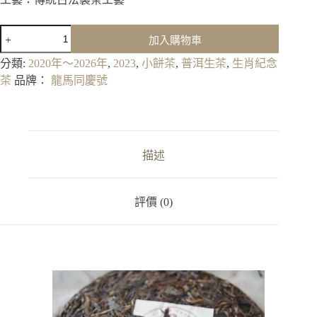
2023《兔
加入購物車
年
吉
分類:
2020年～2026年
,
2023
,
小餅茶
,
普洱生茶
,
生肖紀念
祥》
茶
品牌：
龍馬同慶號
兔
年
生
肖
紀
描述
念
小
餅
評價 (0)
(生)
數
量