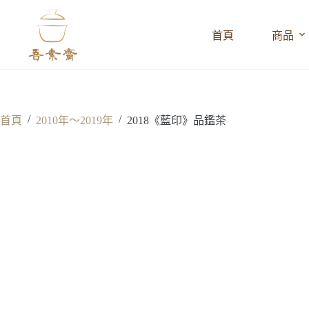
跳
至
首頁
商品
主
要
內
容
/
/
首頁
2010年～2019年
2018《藍印》品鑑茶