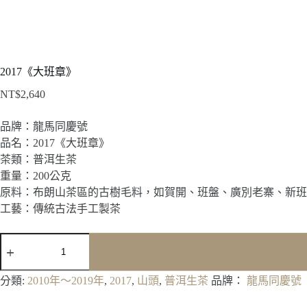
2017《大班章》
NT$
2,640
品牌：龍馬同慶號
品名：2017《大班章》
茶類：普洱生茶
重量：200公克
原料：布朗山茶區的古樹毛料，如賀開、班盤、廣別老寨、新班
工藝：傳統古法手工製茶
2017《大
班
章》
分類:
2010年～2019年
,
2017
,
山頭
,
普洱生茶
品牌：
龍馬同慶號
數
量