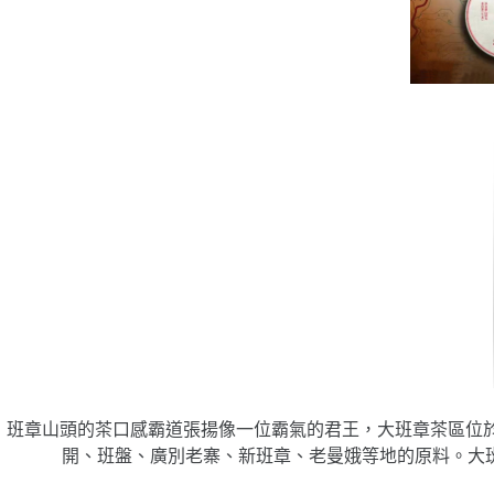
班章山頭的茶口感霸道張揚像一位霸氣的君王，大班章茶區位於
開、班盤、廣別老寨、新班章、老曼娥等地的原料。大