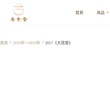
跳
至
首頁
商品
主
要
內
容
/
/
首頁
2010年～2019年
2017《大班章》