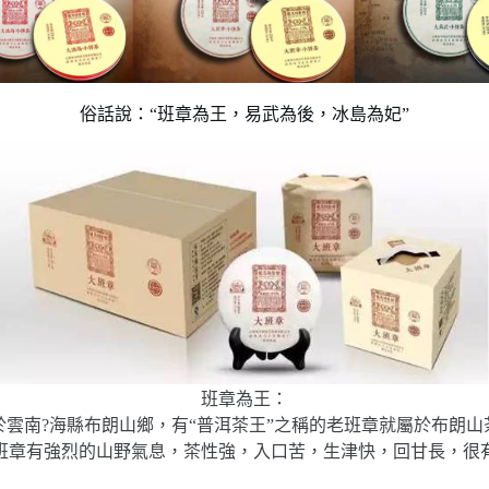
俗話說：“班章為王，易武為後，冰島為妃”
班章為王：
雲南?海縣布朗山鄉，有“普洱茶王”之稱的老班章就屬於布朗
班章有強烈的山野氣息，茶性強，入口苦，生津快，回甘長，很