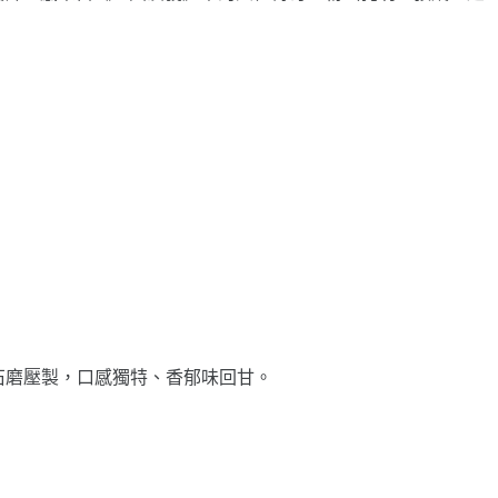
石磨壓製，口感獨特、香郁味回甘。