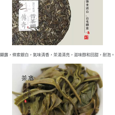
顯露，條索銀白，氣味清香，茶湯清亮，滋味醇和回甜，耐泡。