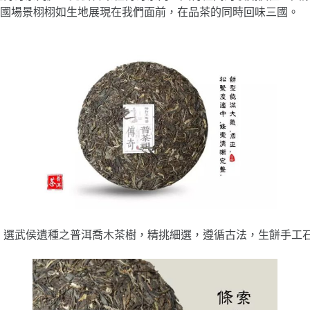
三國場景栩栩如生地展現在我們面前，在品茶的同時回味三國。
驗，選武侯遺種之普洱喬木茶樹，精挑細選，遵循古法，生餅手工