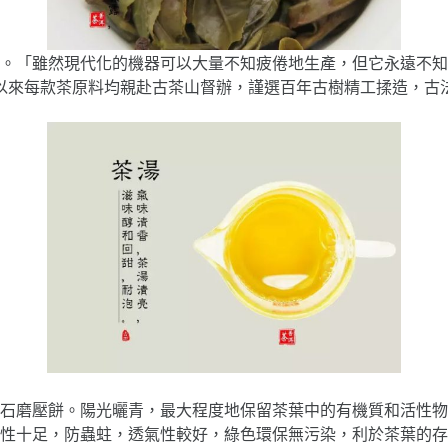
。「雖然現代化的機器可以大量不知疲倦地生產，但它永遠不知
以來每款茶原料均親赴古茶山督辦，謹選百年古樹精工揉造，古
青、石磨壓餅。陽光曬青，最大程度地保留茶葉中的有機質和活性
性十足，防蟲蛀，透氣性較好，綠色環保無污染，利於茶葉的存