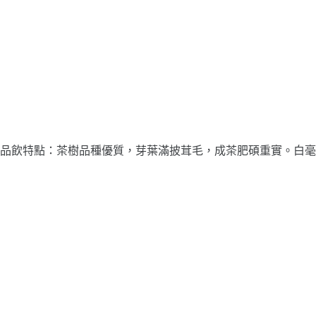
品飲特點：茶樹品種優質，芽葉滿披茸毛，成茶肥碩重實。白毫