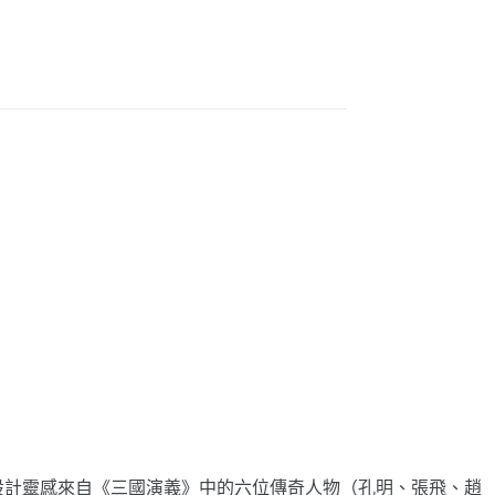
其設計靈感來自《三國演義》中的六位傳奇人物（孔明、張飛、趙