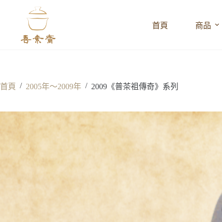
跳
至
首頁
商品
主
要
內
容
/
/
首頁
2005年～2009年
2009《普茶祖傳奇》系列