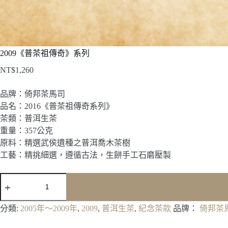
2009《普茶祖傳奇》系列
NT$
1,260
品牌：倚邦茶馬司
品名：2016《普茶祖傳奇系列》
茶類：普洱生茶
重量：357公克
原料：精選武侯遺種之普洱喬木茶樹
工藝：精挑細選，遵循古法，生餅手工石磨壓製
2009《普
茶
祖
分類:
2005年～2009年
,
2009
,
普洱生茶
,
紀念茶款
品牌：
倚邦茶
傳
奇》