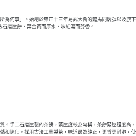
所為何事」。始創於雍正十三年易武大街的龍馬同慶號以及旗下
法石磨壓餅，葉金黃而厚水，味紅濃而芬香。
物質。手工石磨壓製的茶餅，緊壓度較為勻稱，茶餅緊壓程度高，
儲和陳化。採用古法工藝製茶，味道最為純正，更香更耐泡，使