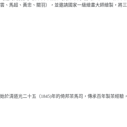
雲、馬超、黃忠、關羽），並邀請國家一級繪畫大師繪製，將
始於清道光二十五（1845)年的倚邦茶馬司，傳承百年製茶經