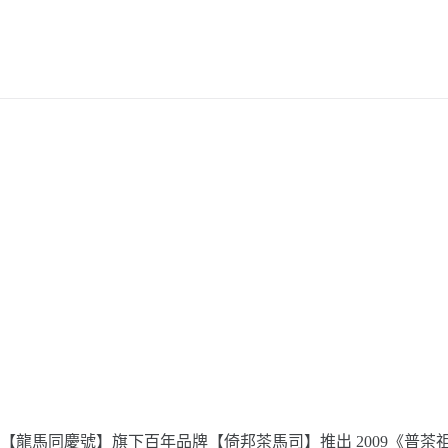
系
列
數
量
【龍馬同慶號】旗下百年品牌【倚邦茶馬司】推出 2009《