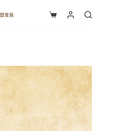
盟會員
購
物
車