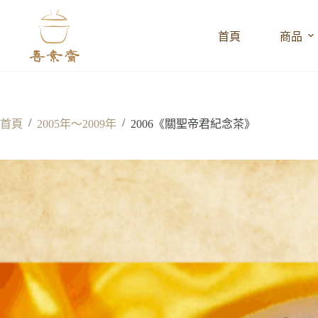
跳
至
首頁
商品
主
要
內
容
/
/
首頁
2005年～2009年
2006《關聖帝君紀念茶》