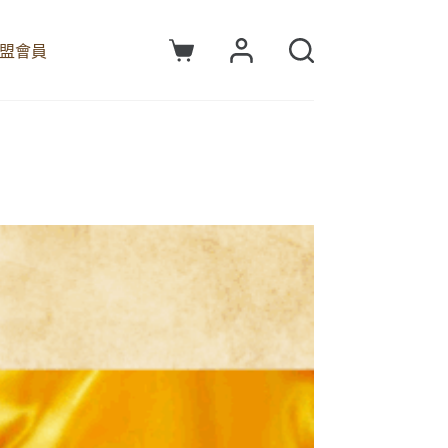
盟會員
購
物
車