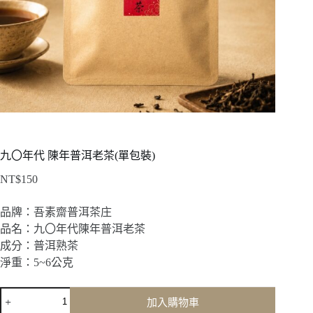
九〇年代 陳年普洱老茶(單包裝)
NT$
150
品牌：吾素齋普洱茶庄
品名：九〇年代陳年普洱老茶
成分：普洱熟茶
淨重：5~6公克
九
加入購物車
〇