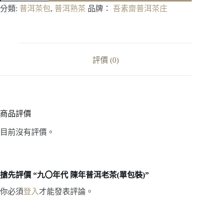
年
分類:
普洱茶包
,
普洱熟茶
品牌：
吾素齋普洱茶庄
代
陳
年
普
洱
評價 (0)
老
茶
(單
包
裝)
商品評價
數
量
目前沒有評價。
搶先評價 “九〇年代 陳年普洱老茶(單包裝)”
你必須
登入
才能發表評論。