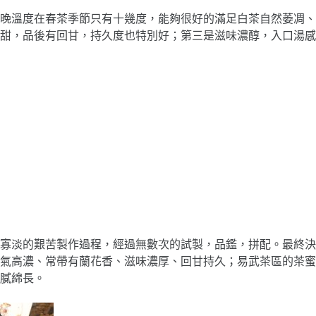
晚溫度在春茶季節只有十幾度，能夠很好的滿足白茶自然萎凋、
甜，品後有回甘，持久度也特別好；第三是滋味濃醇，入口湯感
味寡淡的艱苦製作過程，經過無數次的試製，品鑑，拼配。最終決
氣高濃、常帶有蘭花香、滋味濃厚、回甘持久；易武茶區的茶蜜
膩綿長。