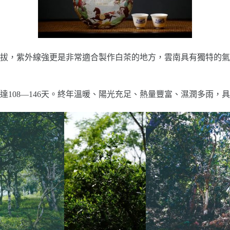
拔，紫外線強更是非常適合製作白茶的地方，雲南具有獨特的氣
日達108—146天。終年溫暖、陽光充足、熱量豐富、濕潤多雨