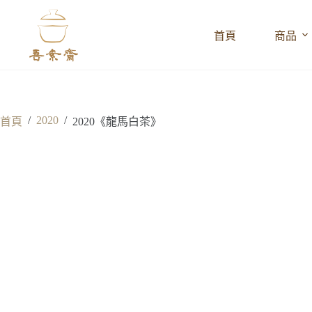
跳
至
首頁
商品
主
要
內
容
/
2020
/
首頁
2020《龍馬白茶》