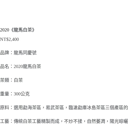
2020《龍馬白茶》
NT$
2,400
品牌：龍馬同慶號
品名：2020龍馬白茶
茶類：白茶
重量：300公克
原料：
選用勐海茶區，易武茶區，臨滄勐庫冰島茶區三個產區的
工藝：
傳統白茶工藝精製而成，不炒不揉，自然萎凋，陽光晾曬