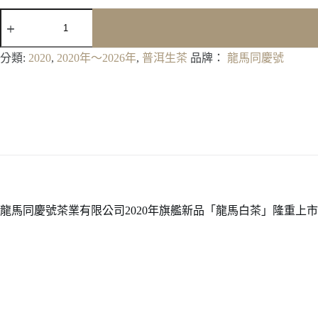
2020《龍
馬
白
分類:
2020
,
2020年～2026年
,
普洱生茶
品牌：
龍馬同慶號
茶》
數
量
龍馬同慶號茶業有限公司2020年旗艦新品「龍馬白茶」隆重上