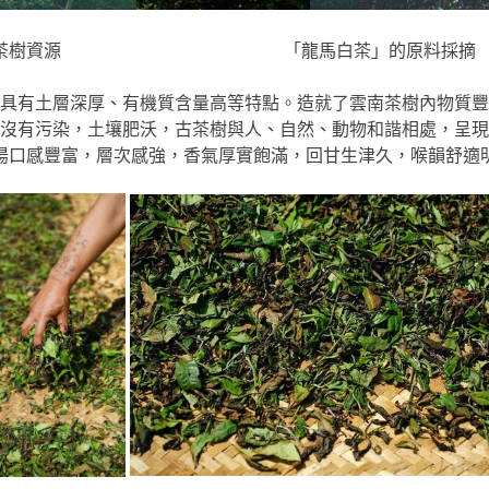
雲南豐富的茶樹資源 「龍馬白茶」的原料採摘
具有土層深厚、有機質含量高等特點。造就了雲南茶樹內物質豐
沒有污染，土壤肥沃，古茶樹與人、自然、動物和諧相處，呈現
湯口感豐富，層次感強，香氣厚實飽滿，回甘生津久，喉韻舒適