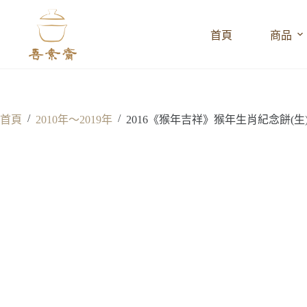
跳
至
首頁
商品
主
要
內
容
/
/
首頁
2010年～2019年
2016《猴年吉祥》猴年生肖紀念餅(生