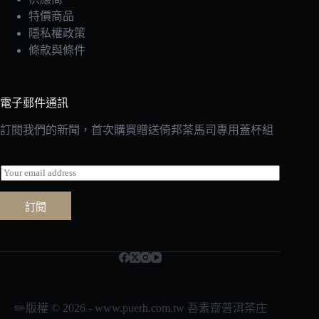
特價商品
隱私權政策
條款與條件
電子郵件通訊
訂閱我們的新聞，首次購買贈送倚邦茶馬司專用蓋杯組
E
m
a
訂閱
i
l
*
✏️版權 © 2026 - www.puerh.com.tw 吾素齋普洱茶庄