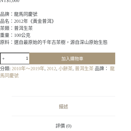
NT$
1,000
品牌：龍馬同慶號
品名：2012年《黃金普洱》
茶類：普洱生茶
重量：100公克
原料：選自最原始的千年古茶樹，源自深山原始生態
2012《黃
加入購物車
金
普
分類:
2010年～2019年
,
2012
,
小餅茶
,
普洱生茶
品牌：
龍
洱》
馬同慶號
數
量
描述
評價 (0)