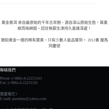
黃金普洱 來自最原始的千年古茶樹，源自深山原始生態，葉墨
綠而味綿甜，回甘無窮生津持久直達深處！
猶如黃金一樣的稀有寶貴，只有少數人能品嘗到。 2012春 龍馬
同慶號
聯絡我們
Phone: (+886)-4-22251163
Fax: (+886)-4-22251181
需要幫忙?
E-mail:
puertime@yahoo.com