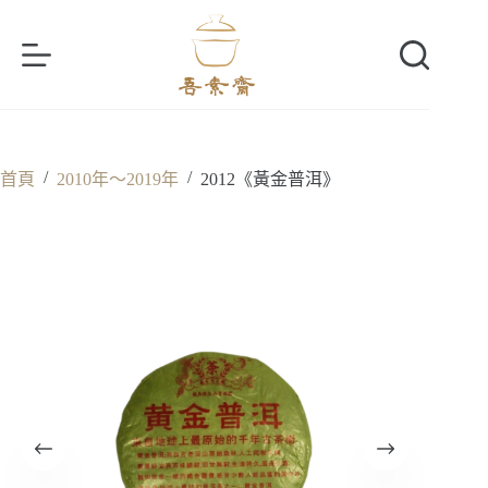
跳
至
主
要
內
容
/
/
首頁
2010年～2019年
2012《黃金普洱》