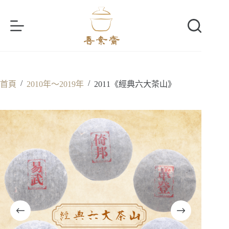
跳
至
主
要
內
容
/
/
首頁
2010年～2019年
2011《經典六大茶山》