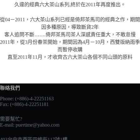
久違的經典六大茶山系列,終於在2011年再度推出。
從04－2011，六大茶山系列已經是倚邦茶馬司的經典之作，期間
因多種原因，導致斷貨2年
客人追問不斷…….倚邦茶馬司茶人深感責任重大，不敢怠慢
2011年，從3月份春茶開始，期間因為4月－10月，西雙版納雨季
而暫停收購
直至2011年11月，才收齊古六大茶山各個不同山頭的原料
聯絡我們
Phone: (+886)-4-22251163
Fax: (+886)-4-22251181
需要幫忙?
E-mail:
puertime@yahoo.com
403台中市西區四維街117號1樓