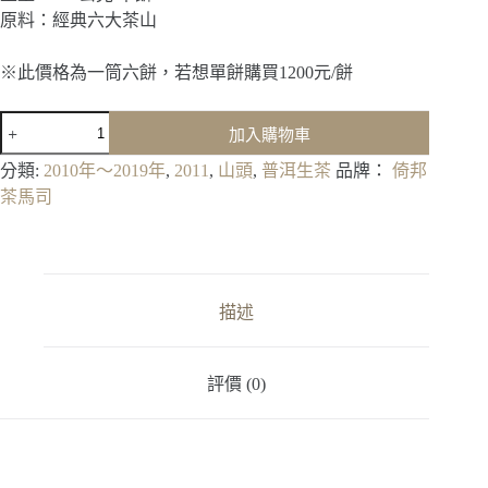
原料：經典六大茶山
※此價格為一筒六餅，若想單餅購買1200元/餅
2011《經
加入購物車
典
六
分類:
2010年～2019年
,
2011
,
山頭
,
普洱生茶
品牌：
倚邦
大
茶馬司
茶
山》
數
量
描述
評價 (0)