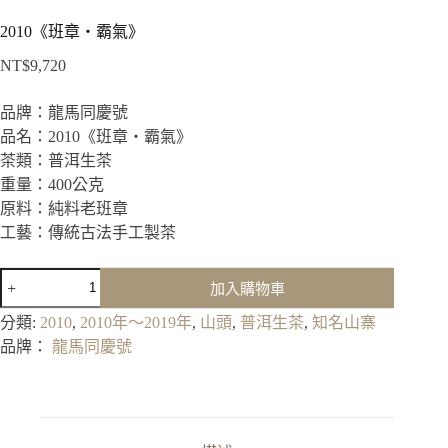
2010《班章‧霸氣》
NT$
9,720
品牌：龍馬同慶號
品名：2010《班章‧霸氣》
茶類：普洱生茶
重量：400公克
原料：純料老班章
工藝：傳統古法手工製茶
2010《班
加入購物車
章‧
霸
分類:
2010
,
2010年～2019年
,
山頭
,
普洱生茶
,
知名山寨
氣》
品牌：
龍馬同慶號
數
量