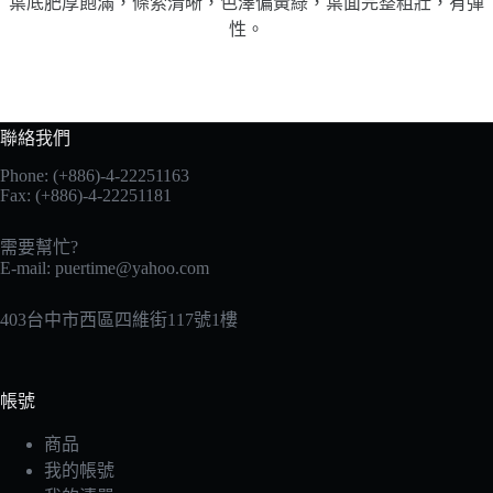
葉底肥厚飽滿，條索清晰，色澤偏黃綠，葉面完整粗壯，有彈
性。
聯絡我們
Phone: (+886)-4-22251163
Fax: (+886)-4-22251181
需要幫忙?
E-mail:
puertime@yahoo.com
403台中市西區四維街117號1樓
帳號
商品
我的帳號