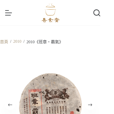
跳
至
主
要
內
容
/
2010
/
首頁
2010《班章‧霸氣》