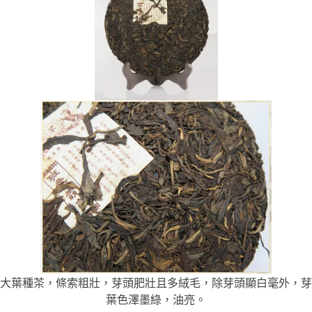
大葉種茶，條索粗壯，芽頭肥壯且多絨毛，除芽頭顯白毫外，芽
葉色澤墨綠，油亮。