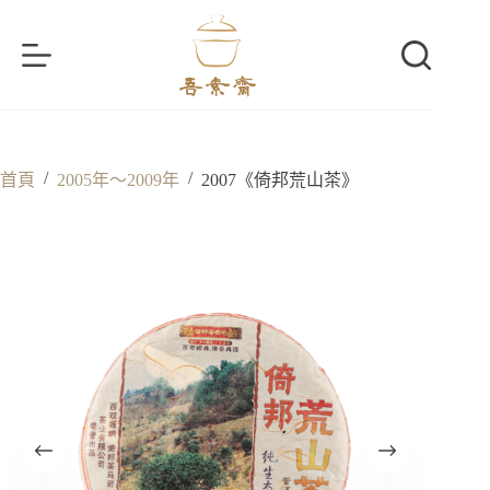
跳
至
主
要
內
容
/
/
首頁
2005年～2009年
2007《倚邦荒山茶》