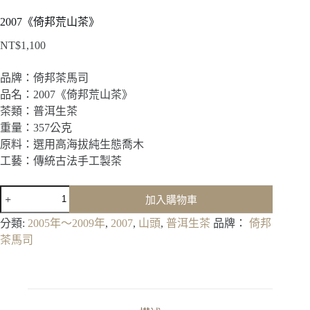
2007《倚邦荒山茶》
NT$
1,100
品牌：倚邦茶馬司
品名：2007《倚邦荒山茶》
茶類：普洱生茶
重量：357公克
原料：選用高海拔純生態喬木
工藝：傳統古法手工製茶
2007《倚
加入購物車
邦
荒
分類:
2005年～2009年
,
2007
,
山頭
,
普洱生茶
品牌：
倚邦
山
茶馬司
茶》
數
量