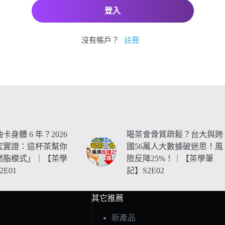
沒有帳戶？
註冊
卡身體 6 年？2026
喝茶會骨質疏鬆？台大與跨
究實證：這杯茶幫你
國56萬人大數據破迷思！風
燃脂模式」｜【茶學
險反降25%！｜【茶學筆
E01
記】S2E02
其它推薦
新產品