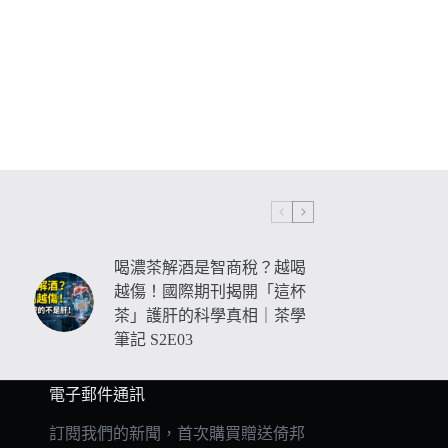
喝濃茶解酒是智商稅？越喝
越傷！國際期刊揭開「這杯
茶」護肝的科學真相｜茶學
筆記 S2E03
電子郵件通訊
訂閱我們的新聞，首次購買贈送倚邦