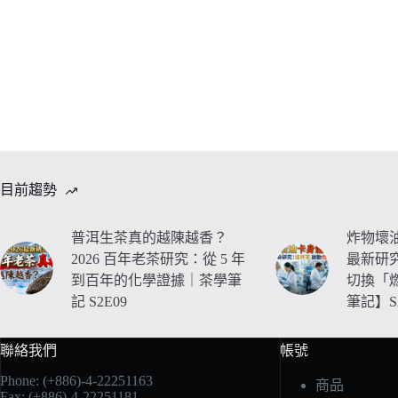
目前趨勢
普洱生茶真的越陳越香？
炸物壞油
2026 百年老茶研究：從 5 年
最新研
到百年的化學證據｜茶學筆
切換「
記 S2E09
筆記】S2
聯絡我們
帳號
Phone: (+886)-4-22251163
商品
Fax: (+886)-4-22251181