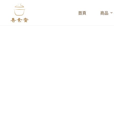
跳
至
首頁
商品
主
要
內
容