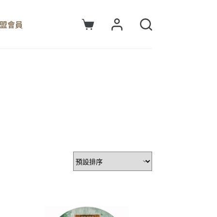
盟會員
購
物
車