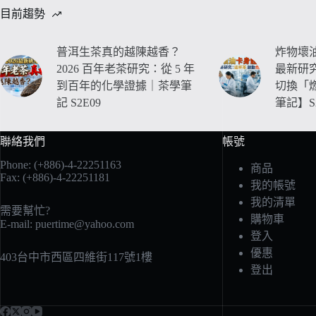
目前趨勢
普洱生茶真的越陳越香？
炸物壞油
2026 百年老茶研究：從 5 年
最新研
到百年的化學證據｜茶學筆
切換「
記 S2E09
筆記】S2
聯絡我們
帳號
Phone: (+886)-4-22251163
商品
Fax: (+886)-4-22251181
我的帳號
我的清單
需要幫忙?
購物車
E-mail:
puertime@yahoo.com
登入
優惠
403台中市西區四維街117號1樓
登出