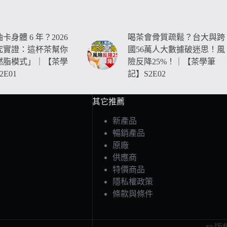
卡身體 6 年？2026
喝茶會骨質疏鬆？台大與跨
究實證：這杯茶幫你
國56萬人大數據破迷思！風
燃脂模式」｜【茶學
險反降25%！｜【茶學筆
E01
記】S2E02
其它推薦
新產品
暢銷產品
原廠
供應商
特價商品
隱私權政策
條款與條件
✏️版權