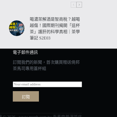
喝濃茶解酒是智商稅？越喝
越傷！國際期刊揭開「這杯
茶」護肝的科學真相｜茶學
筆記 S2E03
電子郵件通訊
訂閱我們的新聞，首次購買贈送倚邦
茶馬司專用蓋杯組
E
m
a
訂閱
i
l
*
 © 2026 - www.puerh.com.tw 吾素齋普洱茶庄