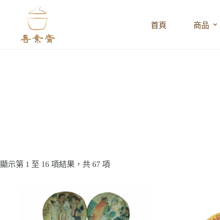
跳
至
首頁
商品
主
要
內
容
顯示第 1 至 16 項結果，共 67 項