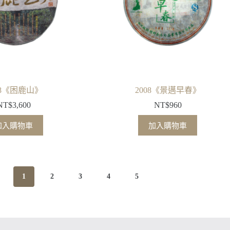
08《困鹿山》
2008《景邁早春》
NT$
3,600
NT$
960
加入購物車
加入購物車
1
2
3
4
5