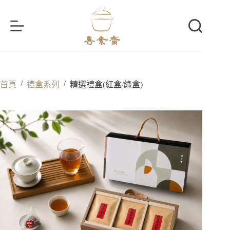
跳
至
主
要
內
容
/
/
首頁
禮盒系列
精選禮盒(紅盒/綠盒)