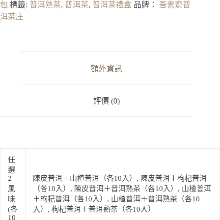
盒
包
標籤:
普洱熟茶
,
普洱茶
,
普洱茶禮盒
品牌：
吾素齋普
(紅
洱茶庄
盒/
綠
盒)
數
量
額外資訊
評價 (0)
任
選
2
陳皮普洱＋山楂普洱（各10入）, 陳皮普洱＋枸杞普洱
風
（各10入）, 陳皮普洱＋普洱熟茶（各10入）, 山楂普洱
味
＋枸杞普洱（各10入）, 山楂普洱＋普洱熟茶（各10
(各
入）, 枸杞普洱＋普洱熟茶（各10入）
10