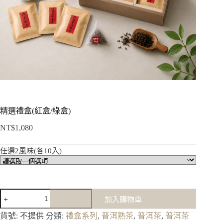
精選禮盒(紅盒/綠盒)
NT$
1,080
任選2風味(各10入)
精
加入購物車
選
禮
貨號:
不提供
分類:
禮盒系列
,
普洱熟茶
,
普洱茶
,
普洱茶