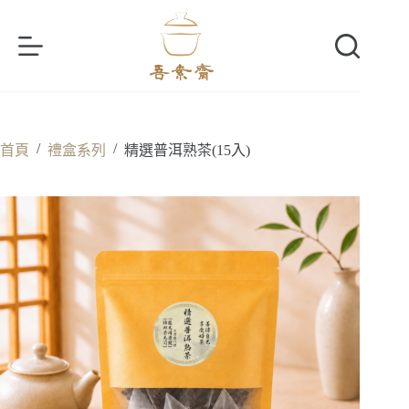
跳
至
主
要
內
容
/
/
首頁
禮盒系列
精選普洱熟茶(15入)