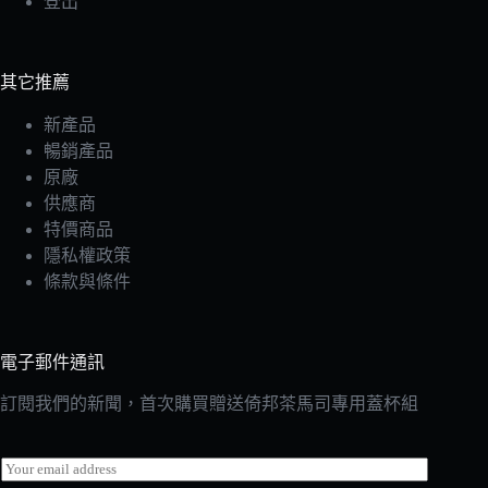
登出
其它推薦
新產品
暢銷產品
原廠
供應商
特價商品
隱私權政策
條款與條件
電子郵件通訊
訂閱我們的新聞，首次購買贈送倚邦茶馬司專用蓋杯組
E
m