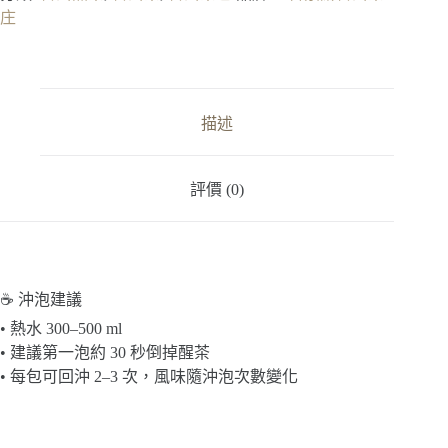
洱
庄
熟
茶
(15
入)
數
描述
量
評價 (0)
☕ 沖泡建議
• 熱水 300–500 ml
• 建議第一泡約 30 秒倒掉醒茶
• 每包可回沖 2–3 次，風味隨沖泡次數變化