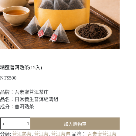
精選普洱熟茶(15入)
NT$
500
品牌：吾素齋普洱茶庄
品名：日常養生普洱經濟組
成分：普洱熟茶
精
加入購物車
選
普
分類:
普洱熟茶
,
普洱茶
,
普洱茶包
品牌：
吾素齋普洱茶