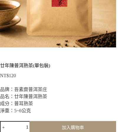
廿年陳普洱熟茶(單包裝)
NT$
120
品牌：吾素齋普洱茶庄
品名：廿年陳普洱熟茶
成分：普耳熟茶
淨重：5~6公克
廿
加入購物車
年