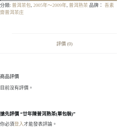
陳
分類:
普洱茶包
,
2005年～2009年
,
普洱熟茶
品牌：
吾素
普
齋普洱茶庄
洱
熟
茶
(單
包
評價 (0)
裝)
數
量
商品評價
目前沒有評價。
搶先評價 “廿年陳普洱熟茶(單包裝)”
你必須
登入
才能發表評論。