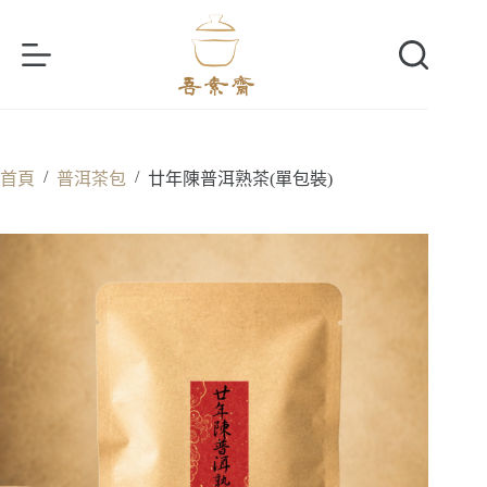
跳
至
主
要
內
容
/
/
首頁
普洱茶包
廿年陳普洱熟茶(單包裝)