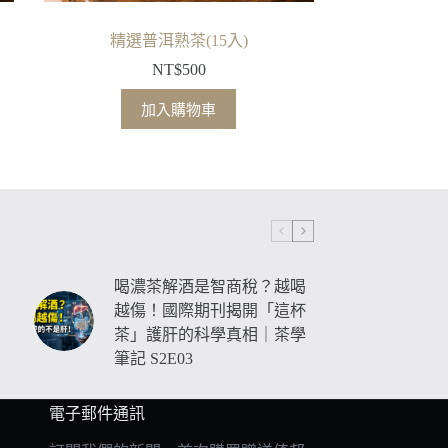
精選普洱熟茶(15入)
NT$
500
加入購物車
喝濃茶解酒是智商稅？越喝
越傷！國際期刊揭開「這杯
茶」護肝的科學真相｜茶學
筆記 S2E03
電子郵件通訊