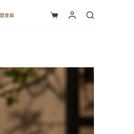
盟會員
購
物
車