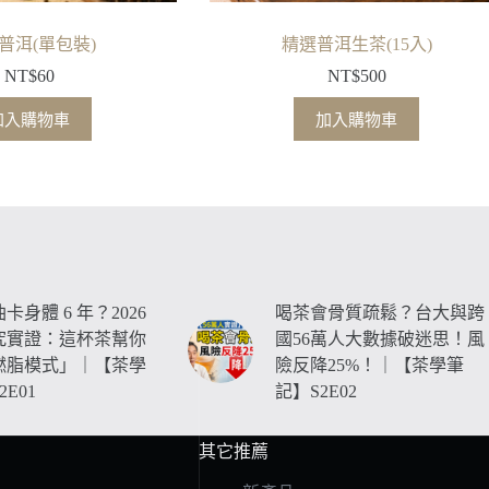
普洱(單包裝)
精選普洱生茶(15入)
NT$
60
NT$
500
加入購物車
加入購物車
卡身體 6 年？2026
喝茶會骨質疏鬆？台大與跨
究實證：這杯茶幫你
國56萬人大數據破迷思！風
燃脂模式」｜【茶學
險反降25%！｜【茶學筆
E01
記】S2E02
其它推薦