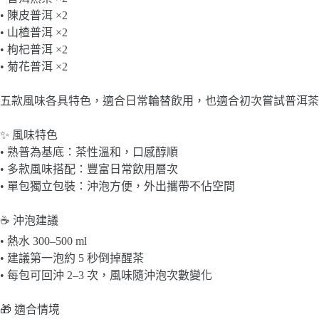
• 陳皮普洱 ×2
• 山楂普洱 ×2
• 枸杞普洱 ×2
• 菊花普洱 ×2
五款風味各具特色，適合日常輪替飲用，也適合初次嘗試普洱茶
✨ 風味特色
• 熟普為基底：茶性溫和，口感醇順
• 多款風味搭配：豐富日常飲用層次
• 單包獨立包裝：沖泡方便，外出攜帶不佔空間
☕ 沖泡建議
• 熱水 300–500 ml
• 建議第一泡約 5 秒倒掉醒茶
• 每包可回沖 2–3 次，風味隨沖泡次數變化
🎁 適合情境