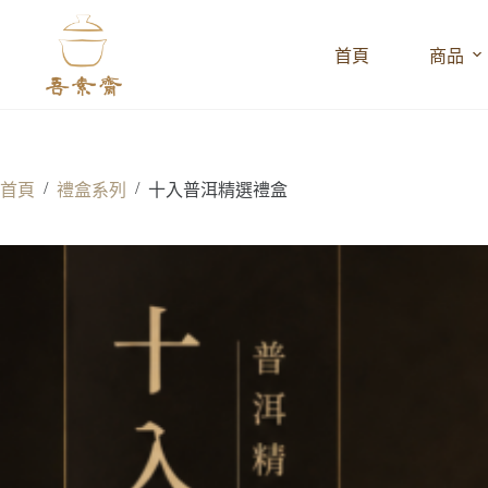
跳
至
首頁
商品
主
要
內
容
/
/
首頁
禮盒系列
十入普洱精選禮盒