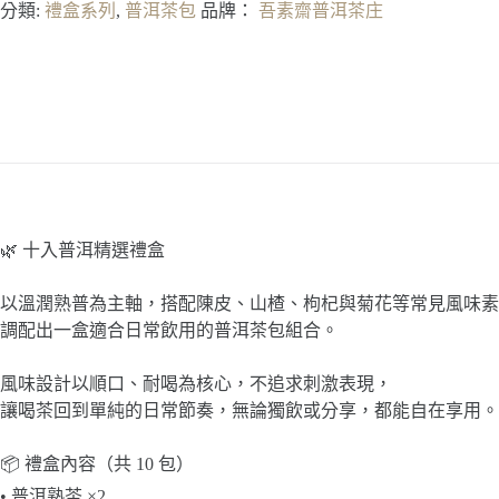
分類:
禮盒系列
,
普洱茶包
品牌：
吾素齋普洱茶庄
洱
精
選
禮
盒
數
量
🌿 十入普洱精選禮盒
以溫潤熟普為主軸，搭配陳皮、山楂、枸杞與菊花等常見風味素
調配出一盒適合日常飲用的普洱茶包組合。
風味設計以順口、耐喝為核心，不追求刺激表現，
讓喝茶回到單純的日常節奏，無論獨飲或分享，都能自在享用。
📦 禮盒內容（共 10 包）
• 普洱熟茶 ×2