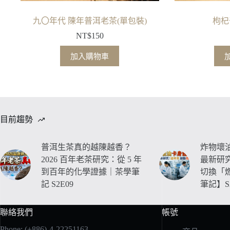
九〇年代 陳年普洱老茶(單包裝)
枸杞
NT$
150
加入購物車
目前趨勢
普洱生茶真的越陳越香？
炸物壞油
2026 百年老茶研究：從 5 年
最新研
到百年的化學證據｜茶學筆
切換「
記 S2E09
筆記】S2
聯絡我們
帳號
Phone: (+886)-4-22251163