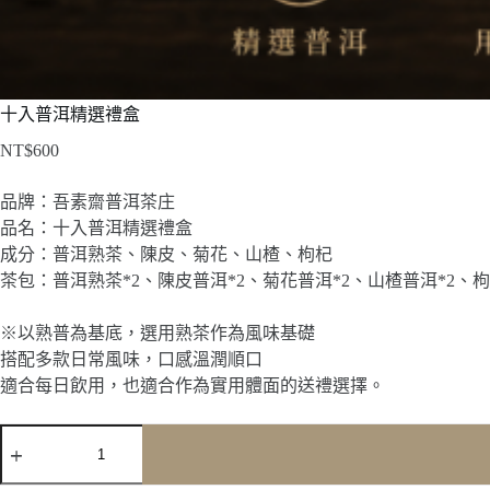
十入普洱精選禮盒
NT$
600
品牌：吾素齋普洱茶庄
品名：十入普洱精選禮盒
成分：普洱熟茶、陳皮、菊花、山楂、枸杞
茶包：普洱熟茶*2、陳皮普洱*2、菊花普洱*2、山楂普洱*2、枸
※以熟普為基底，選用熟茶作為風味基礎
搭配多款日常風味，口感溫潤順口
適合每日飲用，也適合作為實用體面的送禮選擇。
十
入
普